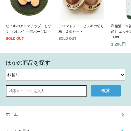
ヒノキのアロマチップ しず
アロマトレー ヒノキの切り
和精油 木
く （5個入）手芸パーツに
株 ２個セット
産） エッ
10ml
SOLD OUT
SOLD OUT
1,200円
ほかの商品を探す
検索
ホーム