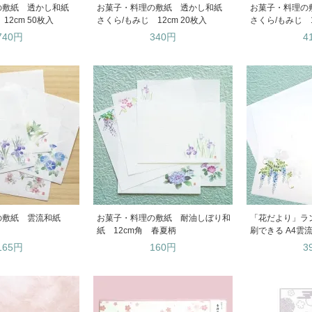
の敷紙 透かし和紙
お菓子・料理の敷紙 透かし和紙
お菓子・料理の
12cm 50枚入
さくら/もみじ 12cm 20枚入
さくら/もみじ 1
740円
340円
4
の敷紙 雲流和紙
お菓子・料理の敷紙 耐油しぼり和
「花だより」ラ
紙 12cm角 春夏柄
刷できる A4雲
165円
160円
3