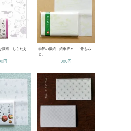
品な懐紙 しらたえ
季節の懐紙 紙季折々 「青もみ
じ」
80円
380円