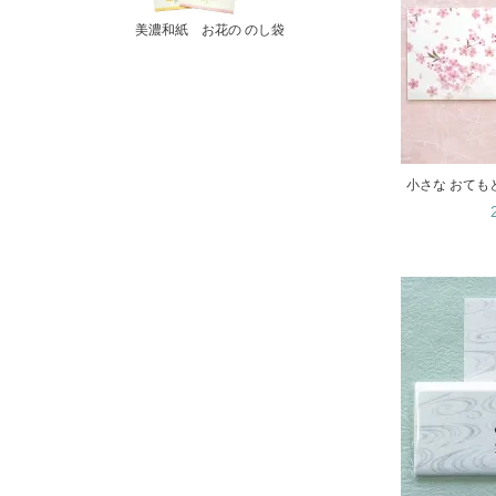
美濃和紙 お花の のし袋
小さな おても