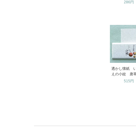
286円
透かし懐紙 
えの小紋 唐
515円