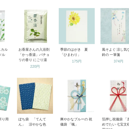
ニカル
お香屋さんの入浴剤
季節のはがき 夏
風そよぐ 涼し気
ソル
「かっ香湯」パチョ
「ひまわり」
鈴の 一筆箋
リの香り にごり湯
175円
374円
220円
折り用
ぽち袋 「てんて
爽やかなブルーの 祝
箔押し祝儀袋 「
ん」 涼やかな色
儀袋 「颯」
めでたい 七宝