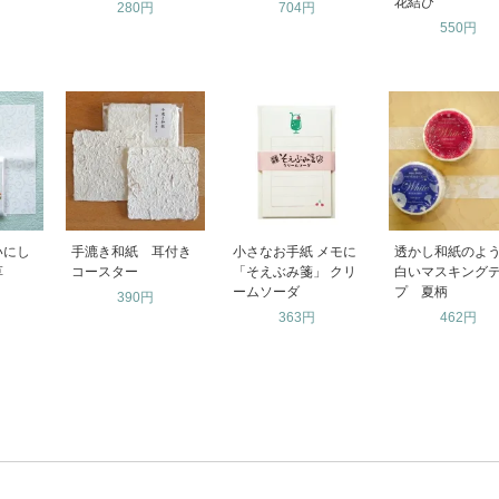
花結び
280円
704円
550円
いにし
手漉き和紙 耳付き
小さなお手紙 メモに
透かし和紙のよ
草
コースター
「そえぶみ箋」 クリ
白いマスキング
ームソーダ
プ 夏柄
390円
363円
462円