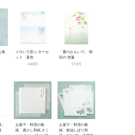
な風
イロいろ堂 レターセ
「夏のおもいで」 朝
ット 蒼色
顔の 便箋
440円
572円
凛」
お菓子・料理の敷
お菓子・料理の敷
文様
紙 透かし和紙 さく
紙 耐油しぼり和