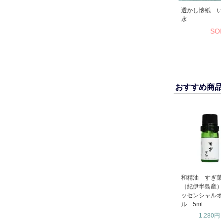
透かし懐紙 
水
SO
おすすめ商
和精油 すぎ
（紀伊半島産
ッセンシャル
ル 5ml
1,280円