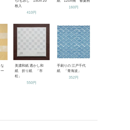
ら/もみじ 15cm 20
紙 12cm角 春夏柄
枚入
160円
410円
うな
美濃和紙 透かし和
手刷りの 江戸千代
テー
紙 折り紙 「市
紙 「青海波」
松」
352円
550円