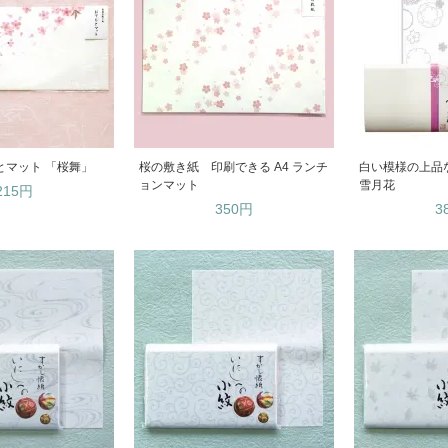
とマット 「桜舞」
桜の敷き紙 印刷できる A4 ランチ
白い模様の上
ョンマット
雪月花
215円
350円
3