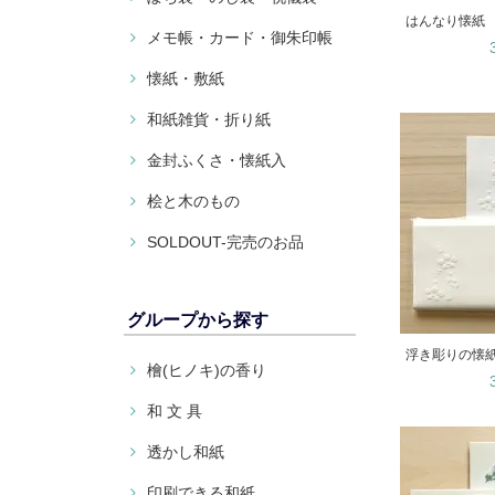
はんなり懐紙
メモ帳・カード・御朱印帳
懐紙・敷紙
和紙雑貨・折り紙
金封ふくさ・懐紙入
桧と木のもの
SOLDOUT-完売のお品
グループから探す
浮き彫りの懐
檜(ヒノキ)の香り
和 文 具
透かし和紙
印刷できる和紙