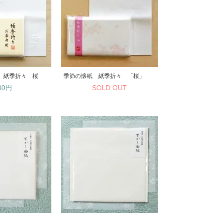
 紙季折々 桜
季節の懐紙 紙季折々 「桜」
80円
SOLD OUT