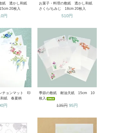
敷紙 透かし和紙
お菓子・料理の敷紙 透かし和紙
5cm 20枚入
さくら/もみじ 18cm 20枚入
10円
510円
ンチョンマット 印
季節の敷紙 耐油天紙 15cm 10
流和紙 春夏柄
枚入
90円
135円
95円