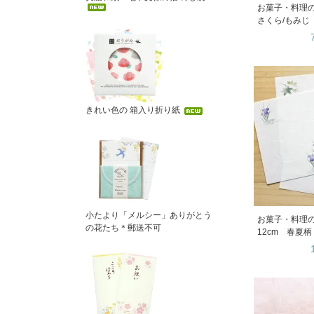
お菓子・料理
さくら/もみじ 
きれい色の 箱入り折り紙
小たより「メルシー」ありがとう
お菓子・料理
の花たち＊郵送不可
12cm 春夏柄