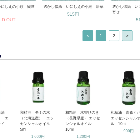
いにしえの小紋 観世
透かし懐紙 いにしえの小紋 唐草
透かし懐紙 い
寄せ
515円
LD OUT
5
<
1
2
>
品
葉油
和精油 モミの木
和精油 木曽ひのき
和精油 青森
） エ
（北海道産） エッ
（長野県産） エッセ
エッセンシャル
オイ
センシャルオイル
ンシャルオイル
ル 10ml
5ml
10ml
900円
1,600円
1,200円