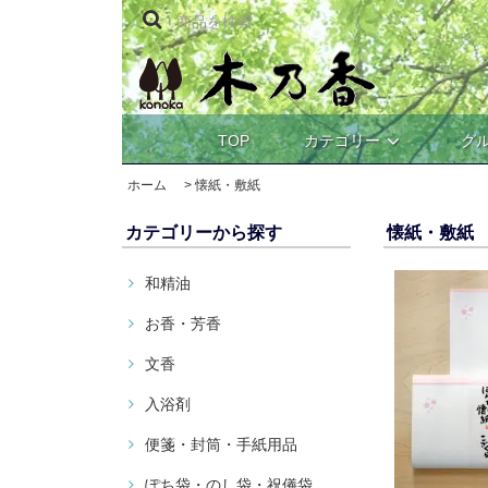
TOP
カテゴリー
グ
ホーム
>
懐紙・敷紙
カテゴリーから探す
懐紙・敷紙
和精油
お香・芳香
文香
入浴剤
便箋・封筒・手紙用品
ぽち袋・のし袋・祝儀袋