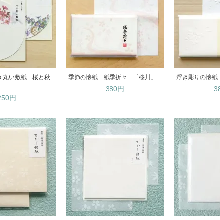
 丸い敷紙 桜と秋
季節の懐紙 紙季折々 「桜川」
浮き彫りの懐紙
380円
3
250円