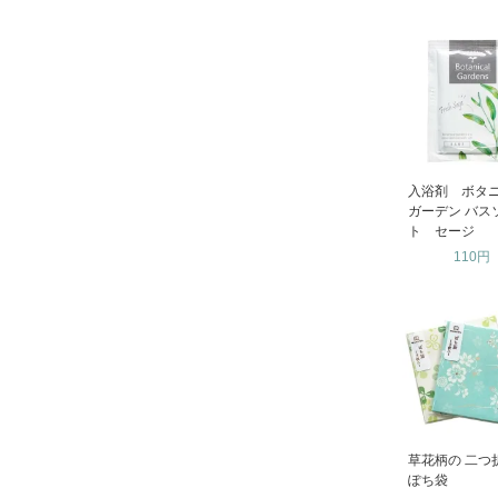
入浴剤 ボタ
ガーデン バス
ト セージ
110円
草花柄の 二つ
ぽち袋