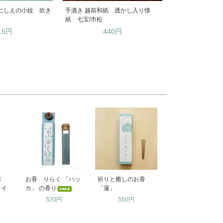
にしえの小紋 吹き
手漉き 越前和紙 透かし入り懐
紙 七宝/市松
15円
440円
ヒバ
お香 りらく 「ハッ
祈りと癒しのお香
オイ
カ」 の香り
「蓮」
520円
550円