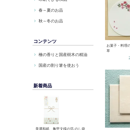
春～夏のお品
秋～冬のお品
コンテンツ
お菓子・料理の
草
檜の香りと国産樹木の精油
国産の割り箸を使おう
新着商品
美濃和紙 亀甲文様の箔 のし袋