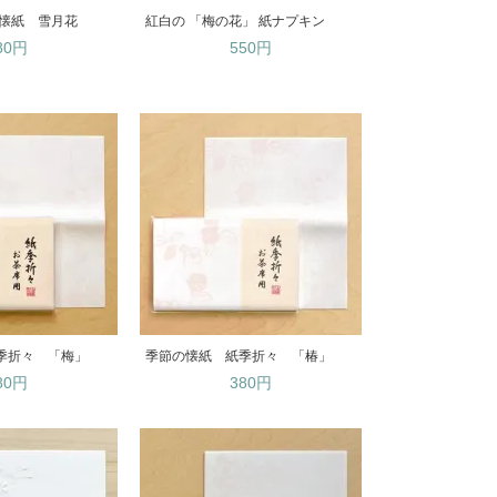
 懐紙 雪月花
紅白の 「梅の花」 紙ナプキン
80円
550円
季折々 「梅」
季節の懐紙 紙季折々 「椿」
80円
380円