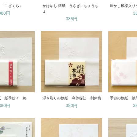
 「こざくら」
かはゆし 懐紙 うさぎ・ちょうち
透かし模様入り
ょ
380円
3
385円
紙 紙季折々 梅
浮き彫りの懐紙 利休探訪 利休梅
季節の懐紙 紙
380円
380円
3