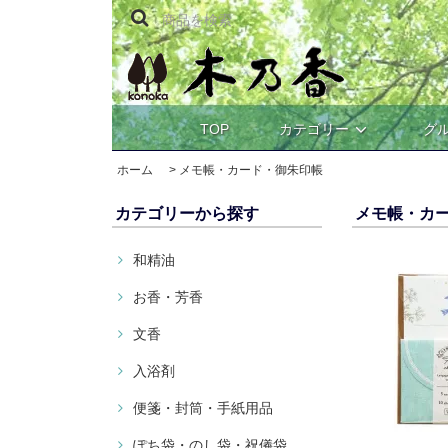
TOP
カテゴリー
グ
ホーム
>
メモ帳・カード・御朱印帳
カテゴリーから探す
メモ帳・カ
和精油
お香・芳香
文香
入浴剤
便箋・封筒・手紙用品
ぽち袋・のし袋・祝儀袋