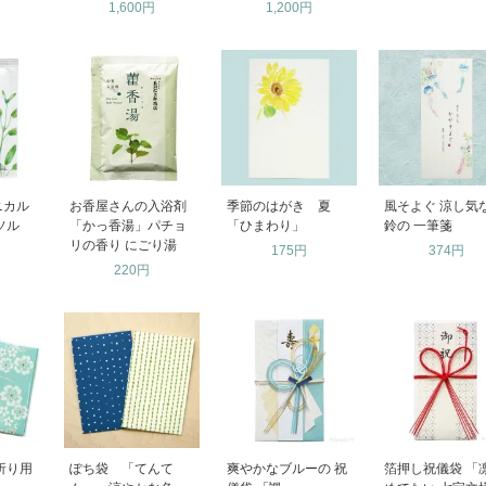
1,600円
1,200円
ニカル
お香屋さんの入浴剤
季節のはがき 夏
風そよぐ 涼し気
ソル
「かっ香湯」パチョ
「ひまわり」
鈴の 一筆箋
リの香り にごり湯
175円
374円
220円
折り用
ぽち袋 「てんて
爽やかなブルーの 祝
箔押し祝儀袋 「