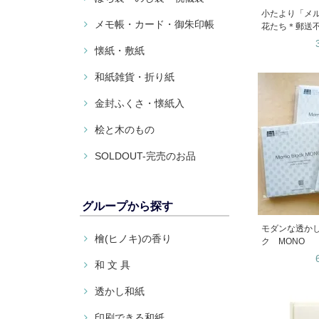
小たより「メ
メモ帳・カード・御朱印帳
花たち＊郵送
懐紙・敷紙
和紙雑貨・折り紙
金封ふくさ・懐紙入
桧と木のもの
SOLDOUT-完売のお品
グループから探す
モダンな透かし
檜(ヒノキ)の香り
ク MONO
和 文 具
透かし和紙
印刷できる和紙