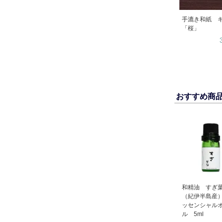
手漉き和紙 キ
「桜」
おすすめ商
和精油 すぎ
（紀伊半島産
ッセンシャル
ル 5ml