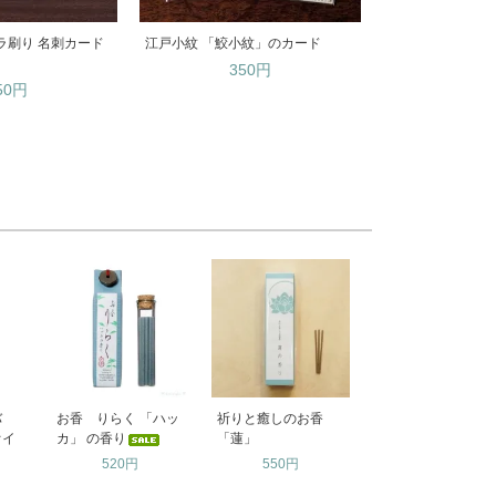
ラ刷り 名刺カード
江戸小紋 「鮫小紋」のカード
350円
50円
ヒバ
お香 りらく 「ハッ
祈りと癒しのお香
オイ
カ」 の香り
「蓮」
520円
550円