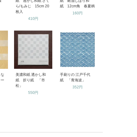
文様
紙 透かし和紙 さく
紙 耐油しぼり和
ら/もみじ 15cm 20
紙 12cm角 春夏柄
枚入
160円
410円
うな
美濃和紙 透かし和
手刷りの 江戸千代
テー
紙 折り紙 「市
紙 「青海波」
松」
352円
550円