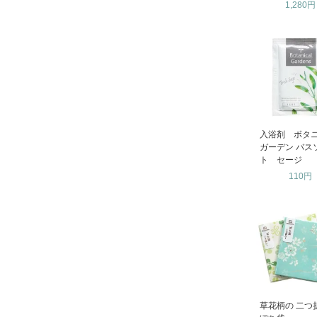
1,280円
入浴剤 ボタ
ガーデン バス
ト セージ
110円
草花柄の 二つ