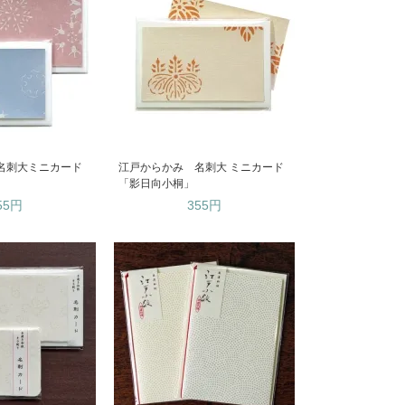
名刺大ミニカード
江戸からかみ 名刺大 ミニカード
「影日向小桐」
55円
355円