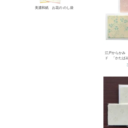
美濃和紙 お花の のし袋
江戸からかみ 
ド 「かたば