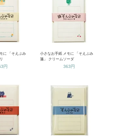
モに 「そえぶみ
小さなお手紙 メモに 「そえぶみ
リ
箋」 クリームソーダ
63円
363円