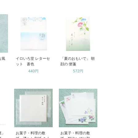
な風
イロいろ堂 レターセ
「夏のおもいで」 朝
ット 蒼色
顔の 便箋
440円
572円
凛」
お菓子・料理の敷
お菓子・料理の敷