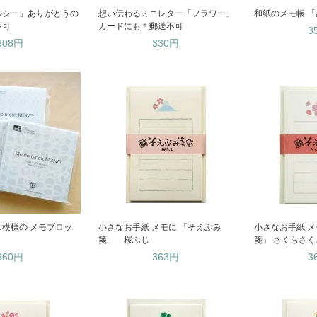
ルシー」ありがとうの
想い伝わるミニレター「フラワー」
和紙のメモ帳 「
不可
カードにも＊郵送不可
3
308円
330円
模様の メモブロッ
小さなお手紙 メモに 「そえぶみ
小さなお手紙 メ
箋」 桜ふじ
箋」 さくらさく
660円
363円
3