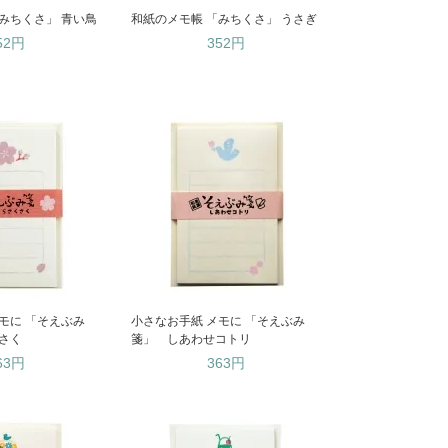
みちくさ」 青い鳥
和紙のメモ帳 「みちくさ」 うさぎ
52円
352円
モに 「そえぶみ
小さなお手紙 メモに 「そえぶみ
さく
箋」 しあわせコトリ
63円
363円