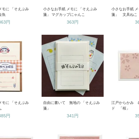
メモに 「そえぶみ
小さなお手紙 メモに 「そえぶみ
小さなお手紙 メ
金魚
箋」 マグカップにゃんこ
箋」 文具ねこ
363円
363円
3
メモに 「そえぶみ
自由に書いて 無地の 「そえぶみ
江戸からかみ 
ん
箋」
ド 「桜」
385円
341円
3