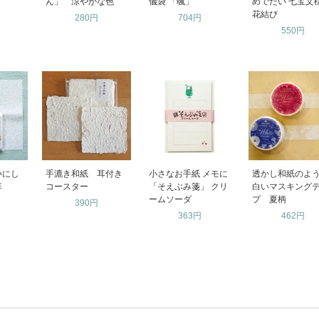
ん」 涼やかな色
儀袋 「颯」
めでたい 七宝
花結び
280円
704円
550円
いにし
手漉き和紙 耳付き
小さなお手紙 メモに
透かし和紙のよ
草
コースター
「そえぶみ箋」 クリ
白いマスキング
ームソーダ
プ 夏柄
390円
363円
462円