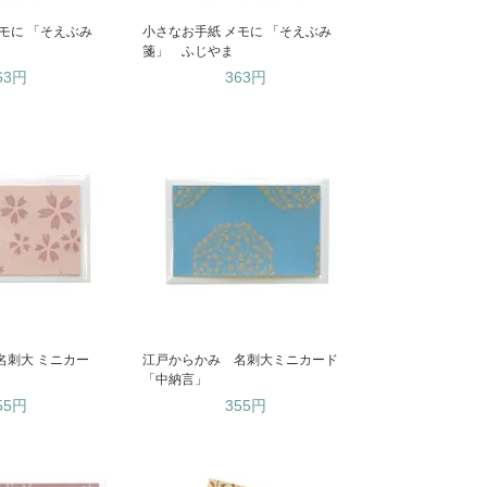
モに 「そえぶみ
小さなお手紙 メモに 「そえぶみ
箋」 ふじやま
63円
363円
名刺大 ミニカー
江戸からかみ 名刺大ミニカード
「中納言」
55円
355円