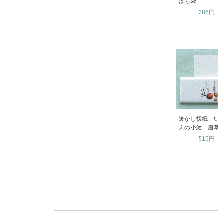
ぽち袋
286円
透かし懐紙 
えの小紋 唐
515円