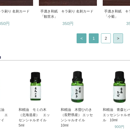
ラ刷り 名刺カード
手漉き和紙 キラ刷り 名刺カード
手漉き和紙 キ
「観世水」
「小菊」
350円
350円
3
<
1
2
>
品
葉油
和精油 モミの木
和精油 木曽ひのき
和精油 青森
） エ
（北海道産） エッ
（長野県産） エッセ
エッセンシャル
オイ
センシャルオイル
ンシャルオイル
ル 10ml
5ml
10ml
900円