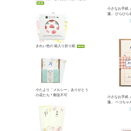
小さなお手紙 
箋」 ひらひら
きれい色の 箱入り折り紙
小たより「メルシー」ありがとう
の花たち＊郵送不可
小さなお手紙 
箋」 ペコちゃ