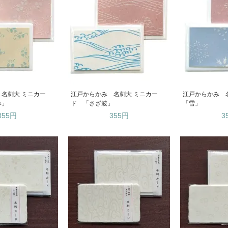
名刺大 ミニカー
江戸からかみ 名刺大 ミニカー
江戸からかみ 
み」
ド 「さざ波」
「雪」
355円
355円
3