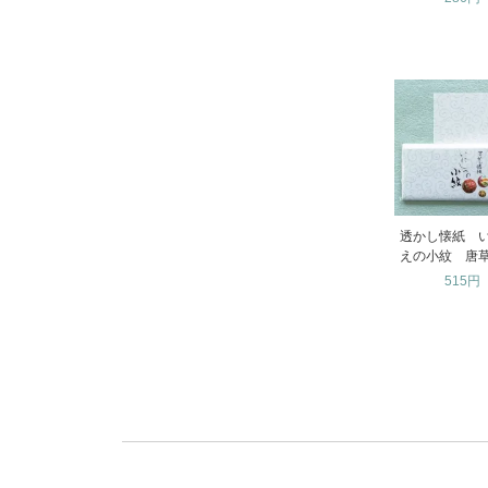
透かし懐紙 
えの小紋 唐
515円