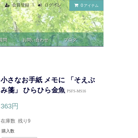
会員登録
ログイン
0
アイテム
質問
お問い合わせ
ブログ
小さなお手紙 メモに 「そえぶ
み箋」 ひらひら金魚
PSFS-MS16
363円
在庫数 残り9
購入数