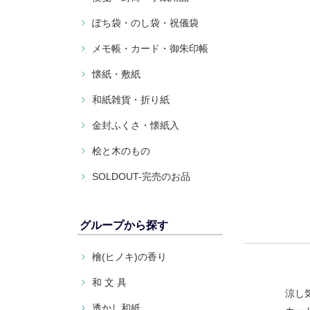
ぽち袋・のし袋・祝儀袋
メモ帳・カード・御朱印帳
懐紙・敷紙
和紙雑貨・折り紙
金封ふくさ・懐紙入
桧と木のもの
SOLDOUT-完売のお品
グループから探す
檜(ヒノキ)の香り
和 文 具
涼し
透かし和紙