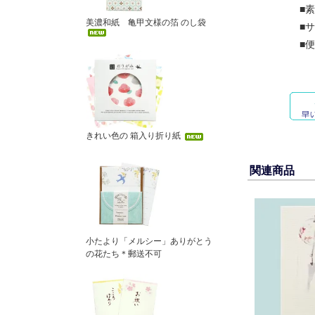
■素
美濃和紙 亀甲文様の箔 のし袋
■サイ
■便箋
きれい色の 箱入り折り紙
関連商品
小たより「メルシー」ありがとう
の花たち＊郵送不可