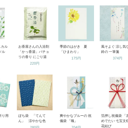
ニカル
お香屋さんの入浴剤
季節のはがき 夏
風そよぐ 涼し気
ソル
「かっ香湯」パチョ
「ひまわり」
鈴の 一筆箋
リの香り にごり湯
175円
374円
220円
折り用
ぽち袋 「てんて
爽やかなブルーの 祝
箔押し祝儀袋 「
ん」 涼やかな色
儀袋 「颯」
めでたい 七宝
花結び
280円
704円