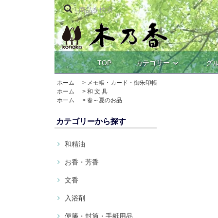
TOP
カテゴリー
グ
ホーム
>
メモ帳・カード・御朱印帳
ホーム
>
和 文 具
ホーム
>
春～夏のお品
カテゴリーから探す
和精油
お香・芳香
文香
入浴剤
便箋・封筒・手紙用品