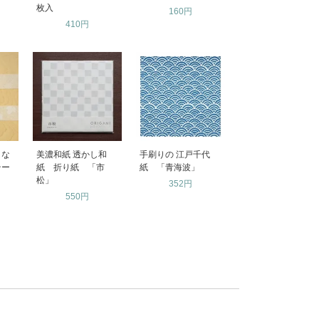
枚入
160円
410円
うな
美濃和紙 透かし和
手刷りの 江戸千代
テー
紙 折り紙 「市
紙 「青海波」
松」
352円
550円