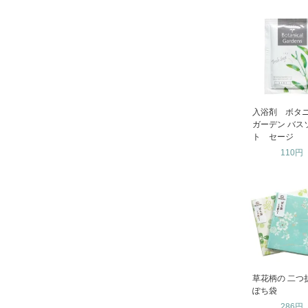
入浴剤 ボタ
ガーデン バス
ト セージ
110円
草花柄の 二つ
ぽち袋
286円