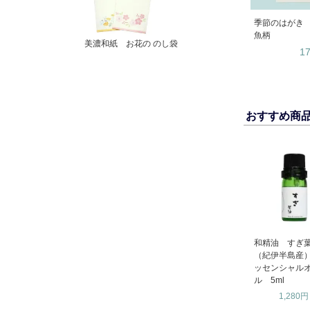
季節のはがき 
魚柄
美濃和紙 お花の のし袋
1
おすすめ商
和精油 すぎ
（紀伊半島産
ッセンシャル
ル 5ml
1,280円