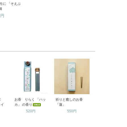
モに 「そえぶ
鯛
4円
ヒバ
お香 りらく 「ハッ
祈りと癒しのお香
オイ
カ」 の香り
「蓮」
520円
550円