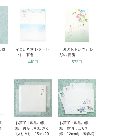
な風
イロいろ堂 レターセ
「夏のおもいで」 朝
ット 蒼色
顔の 便箋
440円
572円
凛」
お菓子・料理の敷
お菓子・料理の敷
文様
紙 透かし和紙 さく
紙 耐油しぼり和
ら/もみじ 15cm 20
紙 12cm角 春夏柄