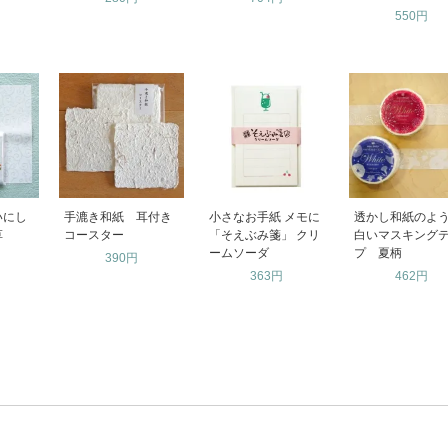
550円
いにし
手漉き和紙 耳付き
小さなお手紙 メモに
透かし和紙のよ
草
コースター
「そえぶみ箋」 クリ
白いマスキング
ームソーダ
プ 夏柄
390円
363円
462円