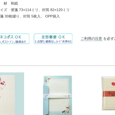
 材 和紙
ズ 便箋 73×114ミリ、封筒 82×120ミリ
 30枚綴り、封筒 5枚入、 OPP袋入
ご利用の注意
を必ず