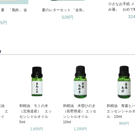
小さなお手紙 メ
み箋」 おめで
夏 「風鈴」 金
夏のレターセット 「金魚」
32
528円
75円
品
葉油
和精油 モミの木
和精油 木曽ひのき
和精油 青森
） エ
（北海道産） エッ
（長野県産） エッセ
エッセンシャル
オイ
センシャルオイル
ンシャルオイル
ル 10ml
5ml
10ml
900円
1,600円
1,200円