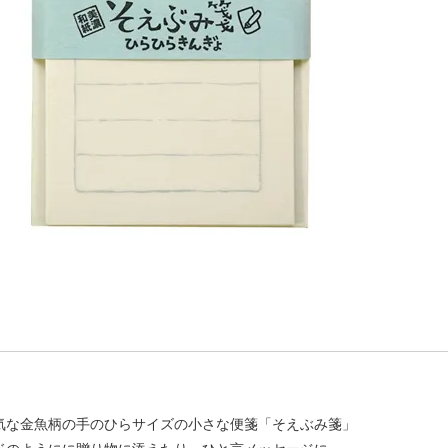
気な金魚柄の手のひらサイズの小さな便箋「そえぶみ箋」