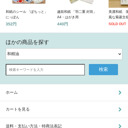
和紙のシール 「ぽちっと」
越前和紙 「羽二重 封筒」
美濃和紙 
にっぽん
A4・はがき用
風な菊菱文
352円
440円
SOLD OUT
ほかの商品を探す
検索
ホーム
カートを見る
送料・支払い方法・特商法表記