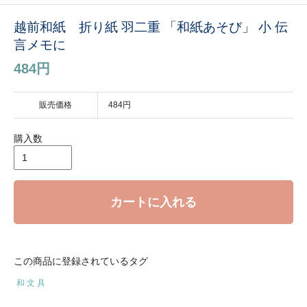
越前和紙 折り紙 羽二重 「和紙あそび」 小 伝
言メモに
484円
販売価格
484円
購入数
カートに入れる
この商品に登録されているタグ
和 文 具