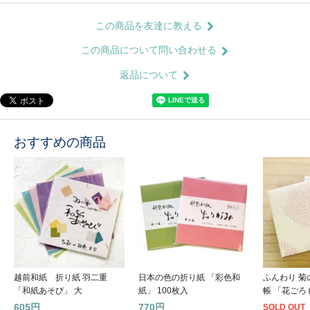
この商品を友達に教える
この商品について問い合わせる
返品について
おすすめの商品
越前和紙 折り紙 羽二重
日本の色の折り紙 「彩色和
ふんわり 
「和紙あそび」 大
紙」 100枚入
帳 「花ごろ
605円
770円
SOLD OUT