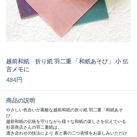
越前和紙 折り紙 羽二重 「和紙あそび」 小 伝
言メモに
484円
商品の説明
やさしい色合いが素敵な越前和紙の折り紙 羽二重「和紙あそ
び」
越前和紙の伝統を守りながら様々な和紙の楽しさを伝えている
杉原商店さんの羽二重紙は、
漉き合わせの技法により 表と裏の二つ表情をお楽しみいただけ