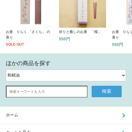
お香 りらく 「さくら」 の
祈りと癒しのお香 「桜」
お香 りら
香り
香り
550円
550円
SOLD OUT
ほかの商品を探す
検索
ホーム