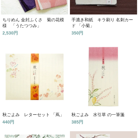
ちりめん 金封ふくさ 菊の花模
手漉き和紙 キラ刷り 名刺カー
様 「うたつつみ」
ド 「小菊」
2,530円
350円
秋ごよみ レターセット 「蔦」
秋ごよみ 水引草 の一筆箋
440円
385円