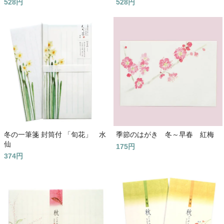
528円
528円
冬の一筆箋 封筒付 「旬花」 水
季節のはがき 冬～早春 紅梅
仙
175円
374円