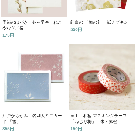
季節のはがき 冬～早春 ねこ
紅白の 「梅の花」 紙ナプキン
やなぎ／椿
550円
175円
江戸からかみ 名刺大ミニカー
ｍｔ 和柄 マスキングテープ
ド 「雪」
「ねじり梅」 朱・赤橙
355円
150円