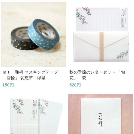
ｍｔ 和柄 マスキングテープ
秋の季節のレターセット 「旬
「雪輪」 勿忘草・緑鼠
花」 萩
150円
528円