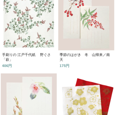
手刷りの 江戸千代紙 野ぐさ
季節のはがき 冬 山帰来／南
「萩」
天
406円
175円